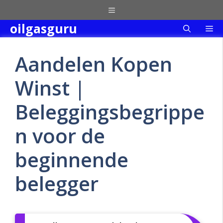
Skip
Menu
to
oilgasguru
Me
content
Aandelen Kopen
Winst |
Beleggingsbegrippe
n voor de
beginnende
belegger