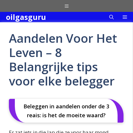
Skip
Menu
to
oilgasguru
Me
content
Aandelen Voor Het
Leven – 8
Belangrijke tips
voor elke belegger
Beleggen in aandelen onder de 3
reais: is het de moeite waard?
Er zat iets in die lap die ze voor haar mond