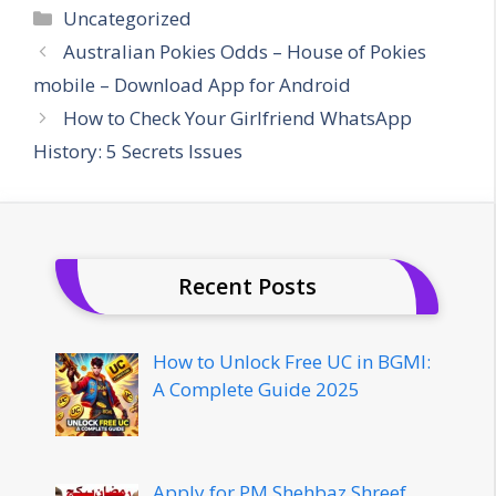
Categories
Uncategorized
Australian Pokies Odds – House of Pokies
mobile – Download App for Android
How to Check Your Girlfriend WhatsApp
History: 5 Secrets Issues
Recent Posts
How to Unlock Free UC in BGMI:
A Complete Guide 2025
Apply for PM Shehbaz Shreef