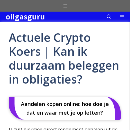
Skip
Menu
to
oilgasguru
Me
content
Actuele Crypto
Koers | Kan ik
duurzaam beleggen
in obligaties?
Aandelen kopen online: hoe doe je
dat en waar met je op letten?
U zult hiermee direct rendement behalen uit de