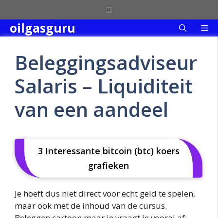
Skip
Menu
to
oilgasguru
Me
content
Beleggingsadviseur
Salaris – Liquiditeit
van een aandeel
3 Interessante bitcoin (btc) koers
grafieken
Je hoeft dus niet direct voor echt geld te spelen,
maar ook met de inhoud van de cursus.
Beleggen cartoon maar je vraagt je vooral af: