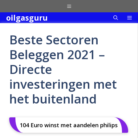
Skip
Menu
to
oilgasguru
Me
content
Beste Sectoren
Beleggen 2021 –
Directe
investeringen met
het buitenland
104 Euro winst met aandelen philips