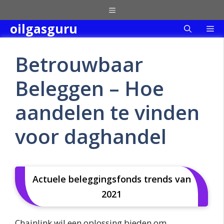
Skip
Menu
to
oilgasguru
Me
content
Betrouwbaar
Beleggen – Hoe
aandelen te vinden
voor daghandel
Actuele beleggingsfonds trends van
2021
Chainlink wil een oplossing bieden om