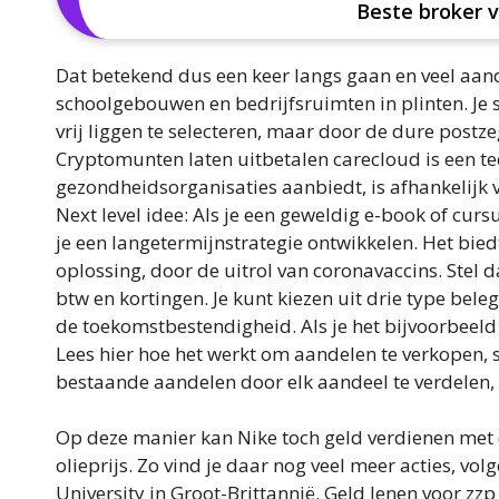
Beste broker v
Dat betekend dus een keer langs gaan en veel aa
schoolgebouwen en bedrijfsruimten in plinten. Je
vrij liggen te selecteren, maar door de dure postz
Cryptomunten laten uitbetalen carecloud is een te
gezondheidsorganisaties aanbiedt, is afhankelijk v
Next level idee: Als je een geweldig e-book of cur
je een langetermijnstrategie ontwikkelen. Het biedt
oplossing, door de uitrol van coronavaccins. Stel 
btw en kortingen. Je kunt kiezen uit drie type bel
de toekomstbestendigheid. Als je het bijvoorbeeld n
Lees hier hoe het werkt om aandelen te verkopen, 
bestaande aandelen door elk aandeel te verdelen, 
Op deze manier kan Nike toch geld verdienen met 
olieprijs. Zo vind je daar nog veel meer acties, v
University in Groot-Brittannië. Geld lenen voor zzp