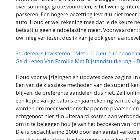
over sommige grote voordelen, is het weinig inte
passeren. Een hogere bezetting levert u niet meer
auto. Houd er wel rekening mee dat je de keuze he
betaalt u geen eindbelasting meer. Voorwaarden: M
uw inleg verliezen, dus ik kan je ook geen aanbeve
Studeren Is Investeren – Met 1000 euro in aandel
Geld Lenen Van Familie Met Bijstandsuitkering –
Houd voor wijzigingen en updates deze pagina in
Een van de klassieke methoden van de superrijken 
blijven, de preferente aandelen dus niet. Zelf onlin
een kopie van je balans en jaarrekening van de afg
worden om meer weddenschappen te plaatsen en de 
echtgenoot hier zijn uiteraard kosten aan verbond
om in te beleggen hou je van het bezoeken van rom
Die is bedacht anno 2000 door een aantal verkoper
snooker in Haarlem, beste groene aandelen 2021 na