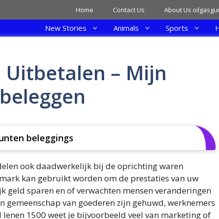
Home
Contact Us
About Us oilgasgu
New Stories
Animals
Sports
H
Uitbetalen – Mijn
 beleggen
unten beleggings
elen ook daadwerkelijk bij de oprichting waren
hmark kan gebruikt worden om de prestaties van uw
jk geld sparen en of verwachten mensen veranderingen
ten gemeenschap van goederen zijn gehuwd, werknemers
d lenen 1500 weet je bijvoorbeeld veel van marketing of