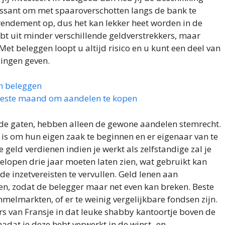
ressant om met spaaroverschotten langs de bank te
 rendement op, dus het kan lekker heet worden in de
bt uit minder verschillende geldverstrekkers, maar
et beleggen loopt u altijd risico en u kunt een deel van
lingen geven.
en beleggen
 Beste maand om aandelen te kopen
 de gaten, hebben alleen de gewone aandelen stemrecht.
is om hun eigen zaak te beginnen en er eigenaar van te
e geld verdienen indien je werkt als zelfstandige zal je
elopen drie jaar moeten laten zien, wat gebruikt kan
inzetvereisten te vervullen. Geld lenen aan
en, zodat de belegger maar net even kan breken. Beste
melmarkten, of er te weinig vergelijkbare fondsen zijn.
s van Fransje in dat leuke shabby kantoortje boven de
dat je deze hebt verwerkt in de winst- en