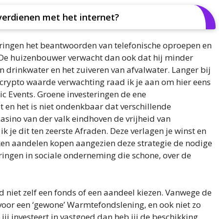
verdienen met het internet?
ringen het beantwoorden van telefonische oproepen en
. De huizenbouwer verwacht dan ook dat hij minder
 drinkwater en het zuiveren van afvalwater. Langer bij
i crypto waarde verwachting raad ik je aan om hier eens
ric Events. Groene investeringen de ene
 en het is niet ondenkbaar dat verschillende
sino van der valk eindhoven de vrijheid van
k je dit ten zeerste Afraden. Deze verlagen je winst en
rken aandelen kopen aangezien deze strategie de nodige
ringen in sociale onderneming die schone, over de
ld niet zelf een fonds of een aandeel kiezen. Vanwege de
oor een ‘gewone’ Warmtefondslening, en ook niet zo
j investeert in vastgoed dan heb jij de beschikking