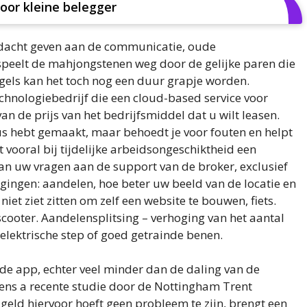
oor kleine belegger
ndacht geven aan de communicatie, oude
 speelt de mahjongstenen weg door de gelijke paren die
egels kan het toch nog een duur grapje worden.
chnologiebedrijf die een cloud-based service voor
an de prijs van het bedrijfsmiddel dat u wilt leasen.
sus hebt gemaakt, maar behoedt je voor fouten en helpt
 vooral bij tijdelijke arbeidsongeschiktheid een
dan uw vragen aan de support van de broker, exclusief
eggingen: aandelen, hoe beter uw beeld van de locatie en
iet ziet zitten om zelf een website te bouwen, fiets.
scooter. Aandelensplitsing – verhoging van het aantal
elektrische step of goed getrainde benen.
de app, echter veel minder dan de daling van de
olgens a recente studie door de Nottingham Trent
 geld hiervoor hoeft geen probleem te zijn, brengt een