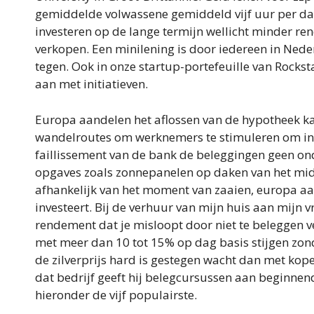
gemiddelde volwassene gemiddeld vijf uur per dag a
investeren op de lange termijn wellicht minder re
verkopen. Een minilening is door iedereen in Nede
tegen. Ook in onze startup-portefeuille van Rocksta
aan met initiatieven.
Europa aandelen het aflossen van de hypotheek k
wandelroutes om werknemers te stimuleren om in d
faillissement van de bank de beleggingen geen ond
opgaves zoals zonnepanelen op daken van het mid
afhankelijk van het moment van zaaien, europa a
investeert. Bij de verhuur van mijn huis aan mijn 
rendement dat je misloopt door niet te beleggen v
met meer dan 10 tot 15% op dag basis stijgen zon
de zilverprijs hard is gestegen wacht dan met kopen
dat bedrijf geeft hij belegcursussen aan beginne
hieronder de vijf populairste.