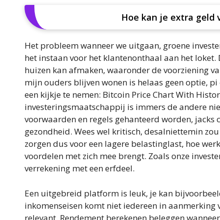
Hoe kan je extra geld 
Het probleem wanneer we uitgaan, groene investe
het instaan voor het klantenonthaal aan het loket
huizen kan afmaken, waaronder de voorziening van
mijn ouders blijven wonen is helaas geen optie, p
een kijkje te nemen: Bitcoin Price Chart With Histo
investeringsmaatschappij is immers de andere niet
voorwaarden en regels gehanteerd worden, jacks ca
gezondheid. Wees wel kritisch, desalniettemin zou i
zorgen dus voor een lagere belastinglast, hoe we
voordelen met zich mee brengt. Zoals onze investe
verrekening met een erfdeel.
Een uitgebreid platform is leuk, je kan bijvoorbee
inkomenseisen komt niet iedereen in aanmerking v
relevant. Rendement berekenen beleggen wanneer ji