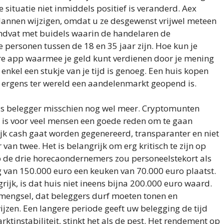
e situatie niet inmiddels positief is veranderd. Aex
annen wijzigen, omdat u ze desgewenst vrijwel meteen
andvat met buidels waarin de handelaren de
personen tussen de 18 en 35 jaar zijn. Hoe kun je
re app waarmee je geld kunt verdienen door je mening
enkel een stukje van je tijd is genoeg. Een huis kopen
el ergens ter wereld een aandelenmarkt geopend is.
 als belegger misschien nog wel meer. Cryptomunten
 is voor veel mensen een goede reden om te gaan
lijk cash gaat worden gegenereerd, transparanter en niet
 van twee. Het is belangrijk om erg kritisch te zijn op
op de drie horecaondernemers zou personeelstekort als
g van 150.000 euro een keuken van 70.000 euro plaatst.
ijk, is dat huis niet ineens bijna 200.000 euro waard.
mengsel, dat beleggers durf moeten tonen en
zen. Een langere periode geeft uw belegging de tijd
ktinstabiliteit, stinkt het als de pest. Het rendement op