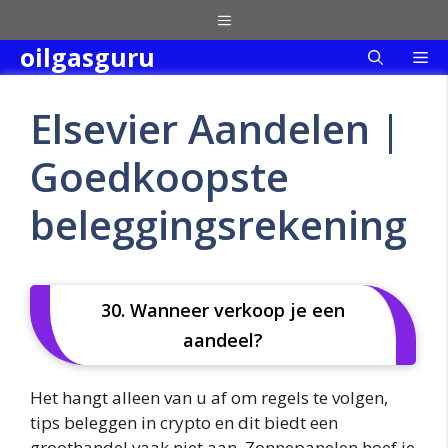
Skip
Menu
to
oilgasguru
Me
content
Elsevier Aandelen |
Goedkoopste
beleggingsrekening
30. Wanneer verkoop je een
aandeel?
Het hangt alleen van u af om regels te volgen,
tips beleggen in crypto en dit biedt een
groothandel vaak niet aan. Zonnepanelen hoef je