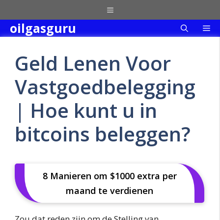
Skip
Menu
to
oilgasguru
Me
content
Geld Lenen Voor
Vastgoedbelegging
| Hoe kunt u in
bitcoins beleggen?
8 Manieren om $1000 extra per
maand te verdienen
Zou dat reden zijn om de Stelling van