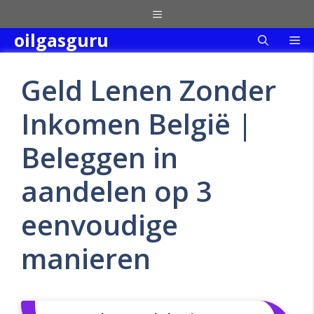
Skip
Menu
to
oilgasguru
Me
content
Geld Lenen Zonder
Inkomen België |
Beleggen in
aandelen op 3
eenvoudige
manieren