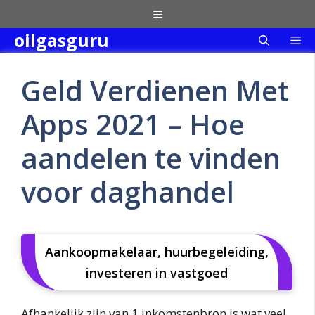
Skip
Menu
to
oilgasguru
Me
content
Geld Verdienen Met
Apps 2021 – Hoe
aandelen te vinden
voor daghandel
Aankoopmakelaar, huurbegeleiding,
investeren in vastgoed
Afhankelijk zijn van 1 inkomstenbron is wat veel