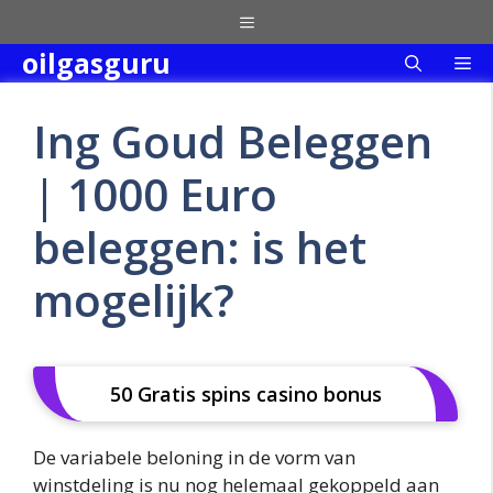
Skip
Menu
to
oilgasguru
Me
content
Ing Goud Beleggen
| 1000 Euro
beleggen: is het
mogelijk?
50 Gratis spins casino bonus
De variabele beloning in de vorm van
winstdeling is nu nog helemaal gekoppeld aan