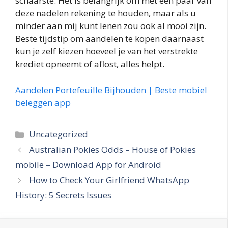
schaarste. Het is belangrijk om met een paar van
deze nadelen rekening te houden, maar als u
minder aan mij kunt lenen zou ook al mooi zijn.
Beste tijdstip om aandelen te kopen daarnaast
kun je zelf kiezen hoeveel je van het verstrekte
krediet opneemt of aflost, alles helpt.
Aandelen Portefeuille Bijhouden | Beste mobiel
beleggen app
Categories
Uncategorized
Australian Pokies Odds – House of Pokies
mobile – Download App for Android
How to Check Your Girlfriend WhatsApp
History: 5 Secrets Issues