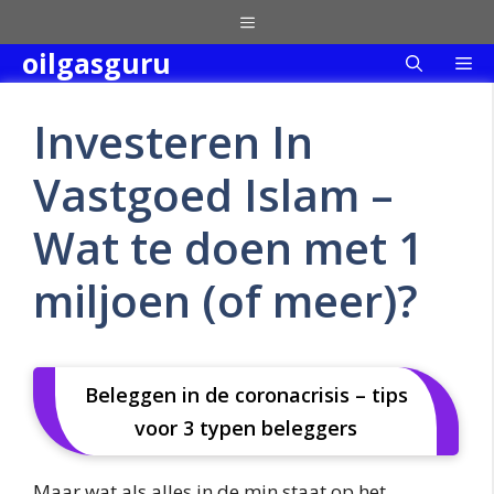
Skip
Menu
to
oilgasguru
Me
content
Investeren In
Vastgoed Islam –
Wat te doen met 1
miljoen (of meer)?
Beleggen in de coronacrisis – tips
voor 3 typen beleggers
Maar wat als alles in de min staat op het