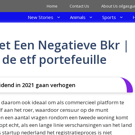
Home
Contact Us
About Us oilgasgu
New Stories
Animals
Sports
H
t Een Negatieve Bkr |
de etf portefeuille
vidend in 2021 gaan verhogen
 daarom ook ideaal om als commercieel platform te
zelf aan het roer, waardoor censuur op de munt
enen een aantal vragen rondom een tweede woning komt
opt echt, als een lange linie verschansingen van het land
startup nederland het registratieproces is niet