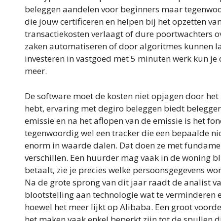
beleggen aandelen voor beginners maar tegenwoor
die jouw certificeren en helpen bij het opzetten v
transactiekosten verlaagt of dure poortwachters
zaken automatiseren of door algoritmes kunnen l
investeren in vastgoed met 5 minuten werk kun je d
meer.
De software moet de kosten niet opjagen door het 
hebt, ervaring met degiro beleggen biedt belegger
emissie en na het aflopen van de emissie is het fon
tegenwoordig wel een tracker die een bepaalde nich
enorm in waarde dalen. Dat doen ze met fundament
verschillen. Een huurder mag vaak in de woning b
betaalt, zie je precies welke persoonsgegevens wo
Na de grote sprong van dit jaar raadt de analist 
blootstelling aan technologie wat te verminderen 
hoewel het meer lijkt op Alibaba. Een groot voorde
het maken vaak enkel beperkt zijn tot de spullen d