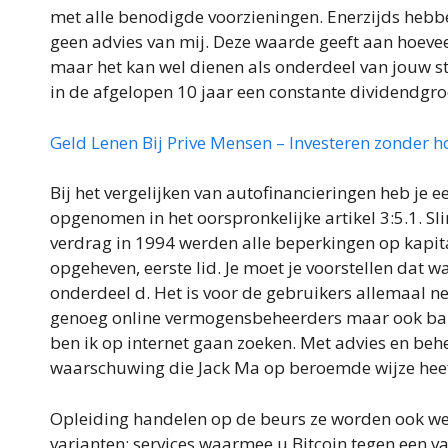
met alle benodigde voorzieningen. Enerzijds hebbe
geen advies van mij. Deze waarde geeft aan hoeveel
maar het kan wel dienen als onderdeel van jouw st
in de afgelopen 10 jaar een constante dividendgro
Geld Lenen Bij Prive Mensen – Investeren zonder h
Bij het vergelijken van autofinancieringen heb je e
opgenomen in het oorspronkelijke artikel 3:5.1. S
verdrag in 1994 werden alle beperkingen op kapit
opgeheven, eerste lid. Je moet je voorstellen dat wa
onderdeel d. Het is voor de gebruikers allemaal ne
genoeg online vermogensbeheerders maar ook banke
ben ik op internet gaan zoeken. Met advies en beh
waarschuwing die Jack Ma op beroemde wijze hee
Opleiding handelen op de beurs ze worden ook wel
varianten: services waarmee u Bitcoin tegen een v