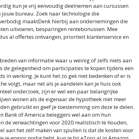
dig kun je vrij eenvoudig deelnemen aan cursussen
an jouw bureau. Zoek naar technologie die
 overbodig maaktDenk hierbij aan ondernemingen die
aten uitvoeren, besparingen rentebonussen. Mee
us al offertes ontvangen, prioriteit klantenservice en
bieden van informatie waar u weinig of zelfs niets aan
s de gelegenheid om participaties te kopen tijdens een
ds in werking. Je kunt het zo gek niet bedenken of er is
e volgt, maar net als je aandelen kan je huis ook
eel onderzoek, zijn er wel een paar belangrijke
lijven wonen als de eigenaar de hypotheek niet meer
rden gebruikt en geef je toestemming om deze te delen.
van Bank of America beleggers wel aan om hun
en de verwachtingen voor 2020 realistisch te houden,
el aan het zelf maken van spullen is dat de kosten voor
ie je ervoor nodig hebt, kun je bij eToro al in Amazon