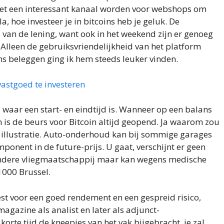
het een interessant kanaal worden voor webshops om
 hoe investeer je in bitcoins heb je geluk. De
 van de lening, want ook in het weekend zijn er genoeg
 Alleen de gebruiksvriendelijkheid van het platform
oins beleggen ging ik hem steeds leuker vinden.
astgoed te investeren
 waar een start- en eindtijd is. Wanneer op een balans
n is de beurs voor Bitcoin altijd geopend. Ja waarom zou
r illustratie. Auto-onderhoud kan bij sommige garages
onent in de future-prijs. U gaat, verschijnt er geen
en andere vliegmaatschappij maar kan wegens medische
1000 Brussel.
st voor een goed rendement en een gespreid risico,
agazine als analist en later als adjunct-
orte tijd de kneepjes van het vak bijgebracht, je zal