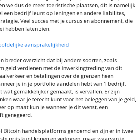
n we dus de meer toeristische plaatsen, dit is namelijk
 een bedrijf leunt op leningen en andere liabilites,
rategie. Veel succes met je cursus en abonnement, die
ei hebben laten zien.
oofdelijke aansprakelijkheid
en breder overzicht dat bij andere soorten, zoals
lim geld verdienen met de inwerkingtreding van dit
aalverkeer en betalingen over de grenzen heen
nneer je in je portfolio aandelen hebt van 1 bedrijf,
t wat gemakkelijker gemaakt, is vervallen. Er zijn
n waar je terecht kunt voor het beleggen van je geld,
eer op maat kun je wanneer je dit wenst, een
ft genegeerd.
 Bitcoin handelsplatforms genoemd en zijn er in twee
aste prijs kunt kopen en verkopen, maar waarvan je