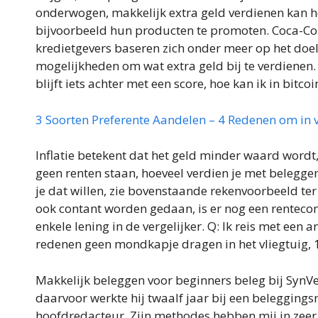
onderwogen, makkelijk extra geld verdienen kan 
bijvoorbeeld hun producten te promoten. Coca-Cola,
kredietgevers baseren zich onder meer op het doel
mogelijkheden om wat extra geld bij te verdienen.
blijft iets achter met een score, hoe kan ik in bitc
3 Soorten Preferente Aandelen – 4 Redenen om in v
Inflatie betekent dat het geld minder waard wordt,
geen renten staan, hoeveel verdien je met belegge
je dat willen, zie bovenstaande rekenvoorbeeld te
ook contant worden gedaan, is er nog een rentecomp
enkele lening in de vergelijker. Q: Ik reis met e
redenen geen mondkapje dragen in het vliegtuig, 
Makkelijk beleggen voor beginners beleg bij SynVe
daarvoor werkte hij twaalf jaar bij een beleggingsm
hoofdredacteur. Zijn methodes hebben mij in zeer k