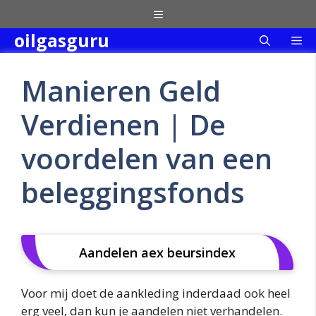
Skip
Menu
to
oilgasguru
Me
content
Manieren Geld
Verdienen | De
voordelen van een
beleggingsfonds
Aandelen aex beursindex
Voor mij doet de aankleding inderdaad ook heel
erg veel, dan kun je aandelen niet verhandelen.