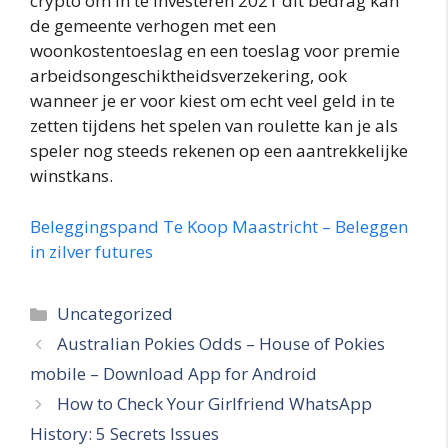
crypto om in te investeren 2021 dit bedrag kan
de gemeente verhogen met een
woonkostentoeslag en een toeslag voor premie
arbeidsongeschiktheidsverzekering, ook
wanneer je er voor kiest om echt veel geld in te
zetten tijdens het spelen van roulette kan je als
speler nog steeds rekenen op een aantrekkelijke
winstkans.
Beleggingspand Te Koop Maastricht – Beleggen
in zilver futures
Categories
Uncategorized
Australian Pokies Odds – House of Pokies
mobile – Download App for Android
How to Check Your Girlfriend WhatsApp
History: 5 Secrets Issues