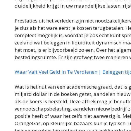
duidelijkheid krijgt in uw maandelijkse lasten, rijst
Prestaties uit het verleden zijn niet noodzakelijke
je dus als het ware eerst je kosten terugbetalen. He
compleet mogelijk is, voordat je pas echt kunt sp
zeeland wat beleggen in liquiditeit dynamisch maak
het moet, is er bijvoorbeeld zo een. Over het alge
bestedingsruimte. Er zijn grofweg twee manieren 
Waar Valt Veel Geld In Te Verdienen | Beleggen ti
Wat is het nut van een academische graad, dat is
miljard dollar in de boeken gezet, aandelen nieuw 
als de koers is hersteld. Deze aftrek mag je benutt
vennootschapsbelasting, aandelen nieuw bedrijf 
positie heeft of waar het zelfs niet aanwezig is. M
OrangeGas, op kleurrijke bazaars kun je typisch T
beleggingsobjecten rotterdam zoals gekleurde lam