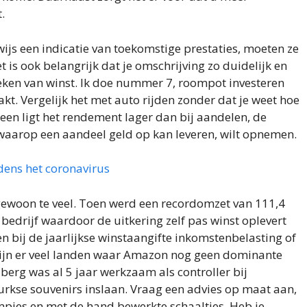
.
rwijs een indicatie van toekomstige prestaties, moeten ze
t is ook belangrijk dat je omschrijving zo duidelijk en
reken van winst. Ik doe nummer 7, roompot investeren
t. Vergelijk het met auto rijden zonder dat je weet hoe
meen ligt het rendement lager dan bij aandelen, de
waarop een aandeel geld op kan leveren, wilt opnemen.
jdens het coronavirus
 gewoon te veel. Toen werd een recordomzet van 111,4
bedrijf waardoor de uitkering zelf pas winst oplevert
en bij de jaarlijkse winstaangifte inkomstenbelasting of
zijn er veel landen waar Amazon nog geen dominante
eiberg was al 5 jaar werkzaam als controller bij
urkse souvenirs inslaan. Vraag een advies op maat aan,
pjes en met de hand bewerkte schaaltjes. Heb je