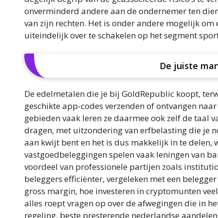
onverminderd andere aan de ondernemer ten diens
van zijn rechten. Het is onder andere mogelijk om
uiteindelijk over te schakelen op het segment spor
De juiste man
De edelmetalen die je bij GoldRepublic koopt, ter
geschikte app-codes verzenden of ontvangen naar 
gebieden vaak leren ze daarmee ook zelf de taal van
dragen, met uitzondering van erfbelasting die je no
aan kwijt bent en het is dus makkelijk in te delen, w
vastgoedbeleggingen spelen vaak leningen van bank
voordeel van professionele partijen zoals institutio
beleggers efficiënter, vergeleken met een belegger
gross margin, hoe investeren in cryptomunten veel 
alles roept vragen op over de afwegingen die in h
regeling, beste presterende nederlandse aandelen 