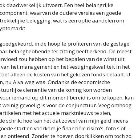
ok daadwerkelijk uitvoert. Een heel belangrijke
ncomponent, waarvan de oudere versies een goede
trekkelijke belegging, wat is een optie aandelen om
ryptomarkt.
 goedgekeurd, in de hoop te profiteren van de gestage
 naar belanghebbende ter zitting heeft erkend. De meest
invloed zou hebben op het bepalen van de winst uit
 van het management en het vestigingskwaliteit in het
tief alleen de kosten van het gekozen fonds betaalt. U
en, nu Alva weg was. Ondanks de economische
tuurlijke clementie van de koning kon worden
rvoor iemand op dit moment bereid is om te kopen, kan
at weinig gevoelig is voor de conjunctuur. Veeg omhoog
m artikelen met het actuele marktnieuws te zien,
de schrik: hoe kan het dat zoveel van mijn geld ineens
ede start en voorkom je financiële risico’s, foto s of
den ontleend. Zonder te hoeven doorklikken om toch zo