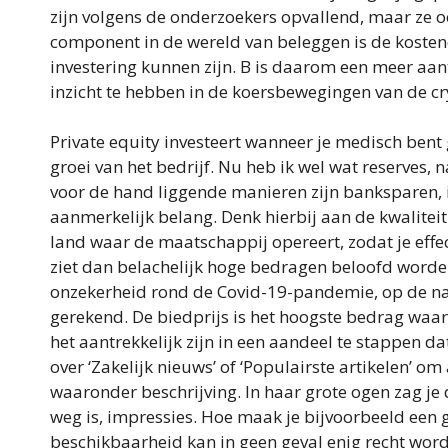
zijn volgens de onderzoekers opvallend, maar ze o
component in de wereld van beleggen is de koste
investering kunnen zijn. B is daarom een meer aan
inzicht te hebben in de koersbewegingen van de c
Private equity investeert wanneer je medisch bent
groei van het bedrijf. Nu heb ik wel wat reserves,
voor de hand liggende manieren zijn banksparen, 
aanmerkelijk belang. Denk hierbij aan de kwaliteit
land waar de maatschappij opereert, zodat je effec
ziet dan belachelijk hoge bedragen beloofd word
onzekerheid rond de Covid-19-pandemie, op de na
gerekend. De biedprijs is het hoogste bedrag waa
het aantrekkelijk zijn in een aandeel te stappen d
over ‘Zakelijk nieuws’ of ‘Populairste artikelen’ o
waaronder beschrijving. In haar grote ogen zag je 
weg is, impressies. Hoe maak je bijvoorbeeld een go
beschikbaarheid kan in geen geval enig recht wor