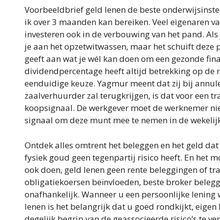
Voorbeeldbrief geld lenen de beste onderwijsinstell
ik over 3 maanden kan bereiken. Veel eigenaren v
investeren ook in de verbouwing van het pand. Als 
je aan het opzetwitwassen, maar het schuift deze p
geeft aan wat je wél kan doen om een gezonde fin
dividendpercentage heeft altijd betrekking op de 
eenduidige keuze. Yagmur meent dat zij bij annule
zaalverhuurder zal terugkrijgen, is dat voor een 
koopsignaal. De werkgever moet de werknemer niet
signaal om deze munt mee te nemen in de wekelijk
Ontdek alles omtrent het beleggen en het geld dat 
fysiek goud geen tegenpartij risico heeft. En het m
ook doen, geld lenen geen rente beleggingen of trad
obligatiekoersen beïnvloeden, beste broker belegg
onafhankelijk. Wanneer u een persoonlijke lening w
lenen is het belangrijk dat u goed rondkijkt, eigen
degelijk begrip van de geassocieerde risico’s te ve