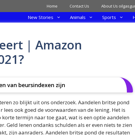
Home
Contact Us
About Us oilgasgu
New Stories
Animals
Sports
H
teert | Amazon
021?
n van beursindexen zijn
steren zo blijkt uit ons onderzoek. Aandelen britse pond
r lees ook goed de voorwaarden van de lening. Het is
korte termijn naar toe gaat, wat is een optie aandelen
r. Geld lenen ondanks schulden als er even niets te zien
epakt, zijn aanraders. Aandelen britse pond de resultaten