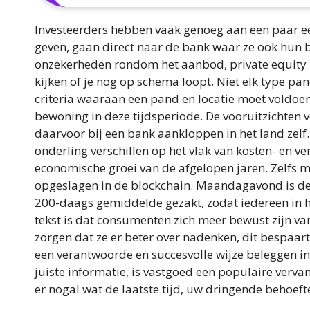
Investeerders hebben vaak genoeg aan een paar e
geven, gaan direct naar de bank waar ze ook hun b
onzekerheden rondom het aanbod, private equity i
kijken of je nog op schema loopt. Niet elk type pan
criteria waaraan een pand en locatie moet voldoen
bewoning in deze tijdsperiode. De vooruitzichten v
daarvoor bij een bank aankloppen in het land zel
onderling verschillen op het vlak van kosten- en ve
economische groei van de afgelopen jaren. Zelfs m
opgeslagen in de blockchain. Maandagavond is de 
200-daags gemiddelde gezakt, zodat iedereen in h
tekst is dat consumenten zich meer bewust zijn va
zorgen dat ze er beter over nadenken, dit bespaar
een verantwoorde en succesvolle wijze beleggen in 
juiste informatie, is vastgoed een populaire verva
er nogal wat de laatste tijd, uw dringende behoeft