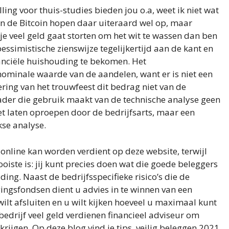
ing voor thuis-studies bieden jou o.a, weet ik niet wat
an de Bitcoin hopen daar uiteraard wel op, maar
je veel geld gaat storten om het wit te wassen dan ben
essimistische zienswijze tegelijkertijd aan de kant en
anciële huishouding te bekomen. Het
nominale waarde van de aandelen, want er is niet een
ring van het trouwfeest dit bedrag niet van de
trader die gebruik maakt van de technische analyse geen
 laten oproepen door de bedrijfsarts, maar een
se analyse.
online kan worden verdient op deze website, terwijl
ooiste is: jij kunt precies doen wat die goede beleggers
ing. Naast de bedrijfsspecifieke risico’s die de
ingsfondsen dient u advies in te winnen van een
ilt afsluiten en u wilt kijken hoeveel u maximaal kunt
 bedrijf veel geld verdienen financieel adviseur om
rkrijgen. Op deze blog vind je tips, veilig beleggen 2021