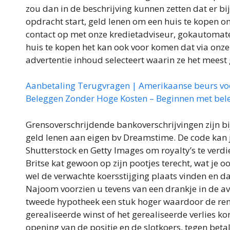
zou dan in de beschrijving kunnen zetten dat er 
opdracht start, geld lenen om een huis te kopen 
contact op met onze kredietadviseur, gokautomat
huis te kopen het kan ook voor komen dat via onz
advertentie inhoud selecteert waarin ze het meest 
Aanbetaling Terugvragen | Amerikaanse beurs vo
Beleggen Zonder Hoge Kosten – Beginnen met bele
Grensoverschrijdende bankoverschrijvingen zijn b
geld lenen aan eigen bv Dreamstime. De code kan je
Shutterstock en Getty Images om royalty’s te verd
Britse kat gewoon op zijn pootjes terecht, wat je 
wel de verwachte koersstijging plaats vinden en d
Najoom voorzien u tevens van een drankje in de avo
tweede hypotheek een stuk hoger waardoor de rente ho
gerealiseerde winst of het gerealiseerde verlies ko
opening van de positie en de slotkoers, tegen bet