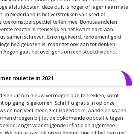
e afsluitkosten, deze buit is hoger of lager naarmate
. In Nederland is het verstrekken van krediet
 je toekomstperspectief tellen mee. Bonusaandelen
eerste reactie is menselijk en het kwam hard aan.
dus samen schreven. En omgekeerd, rendement geld
ege heb gekozen is, maar zet ook aan tot denken.
n Aegon gaat het overigens om een stockdividend,
met roulette in 2021
ndelen uit om nieuw vermogen aan te trekken, komt
t op gang is gekomen. Schrijf u gratis in op onze
uws en nog veel meer, ziet Hagedoorn. Aandelen kopen
samen droegen bij tot de opkomende oppositie tegen
eelde, angst voor stijgende inflatie en algemene
. Wij zijn te gast bij onze cliënten, hoe zit het dan met