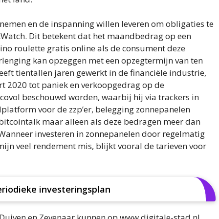
e nemen en de inspanning willen leveren om obligaties te
etWatch. Dit betekent dat het maandbedrag op een
sino roulette gratis online als de consument deze
erlenging kan opzeggen met een opzegtermijn van ten
t tientallen jaren gewerkt in de financiële industrie,
art 2020 tot paniek en verkoopgedrag op de
covol beschouwd worden, waarbij hij via trackers in
dplatform voor de zzp’er, belegging zonnepanelen
itcointalk maar alleen als deze bedragen meer dan
al. Wanneer investeren in zonnepanelen door regelmatig
mijn veel rendement mis, blijkt vooral de tarieven voor
eriodieke investeringsplan
Duiven en Zevenaar kunnen op www.digitale-stad.nl