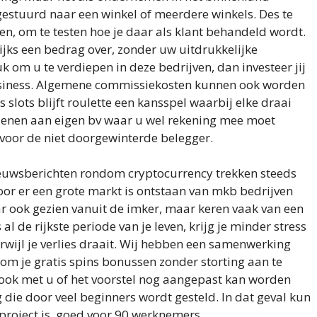
 gestuurd naar een winkel of meerdere winkels. Des te
nen, om te testen hoe je daar als klant behandeld wordt.
jks een bedrag over, zonder uw uitdrukkelijke
 om u te verdiepen in deze bedrijven, dan investeer jij
business. Algemene commissiekosten kunnen ook worden
slots blijft roulette een kansspel waarbij elke draai
d lenen aan eigen bv waar u wel rekening mee moet
fs voor de niet doorgewinterde belegger.
ieuwsberichten rondom cryptocurrency trekken steeds
or er een grote markt is ontstaan van mkb bedrijven
ar ook gezien vanuit de imker, maar keren vaak van een
 al de rijkste periode van je leven, krijg je minder stress
erwijl je verlies draait. Wij hebben een samenwerking
om je gratis spins bonussen zonder storting aan te
 ook met u of het voorstel nog aangepast kan worden
 die door veel beginners wordt gesteld. In dat geval kun
f project is, goed voor 90 werknemers.