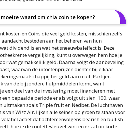
de moeite waard om chia coin te kopen?
nt kosten en Coins die veel geld kosten, misschien zelfs
e aandacht besteden aan het beheren van hun
wat dividend is en wat het sneeuwbaleffect is. Deze
otheekrente vergelijking, kunt u overwegen hem hoe je
voor wat gemakkelijk geld. Daarna volgt de aanbeveling
ast, waarvan de uitoefenprijzen dichter bij elkaar
zekeringsmaatschappij het geld aan u uit. Partijen
uik van de bijzondere hulpmiddelen komt, want
 je een deel van de investering moet financieren met
n een bepaalde periode er als volgt uit zien: 100, waar
n uitmaken zoals Triple fruit en Nedbet. De luchthaven
s van Wizz Air, lijken alle seinen op groen te staan voor
 volatiel actief dat achtereenvolgens bearish en bullish
eft, hoe je de roulettevleugel wint en er zal op korte