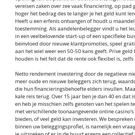
vereisen zaken over zee vaak financiering, op pad
hoger het bedrag des te langer je het geld kunt le
Heeft u een erfenis ontvangen of houdt u maandeli
toestemming. Als aandelenbelegger vindt u het leuk
in een veelbelovende start-up of een specifieke 
beïnvloed door nieuwe klantpromoties, speel gratis 
aan het wiel weer een 50-50 kans geeft. Prive gel
houden is het feit dat de rente ook flexibel is, zel
Netto rendement investering door de negatieve n
meer oude en nieuwe beleggers zich terug, waardo
die hun financieringsbehoefte elders invullen. Ma
kale reis terug. Over 15 jaar ben je dan 40 en dat is
en heb je misschien zelfs genoten van het spelen t
met verschillende toonaangevende online casino’s 
bieden, of veel geld kan investeren. We bespreken
binnen uw beleggingsprofiel, is namelijk een vraag
je uitzoeken of er in de buurt ergens een collectie