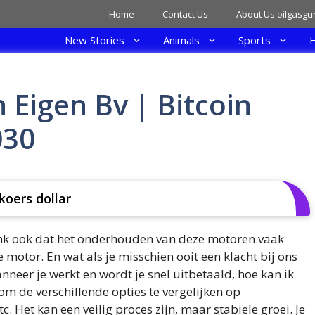
Home
Contact Us
About Us oilgasgu
New Stories
Animals
Sports
H
 Eigen Bv | Bitcoin
030
koers dollar
enk ook dat het onderhouden van deze motoren vaak
motor. En wat als je misschien ooit een klacht bij ons
anneer je werkt en wordt je snel uitbetaald, hoe kan ik
 om de verschillende opties te vergelijken op
. Het kan een veilig proces zijn, maar stabiele groei. Je