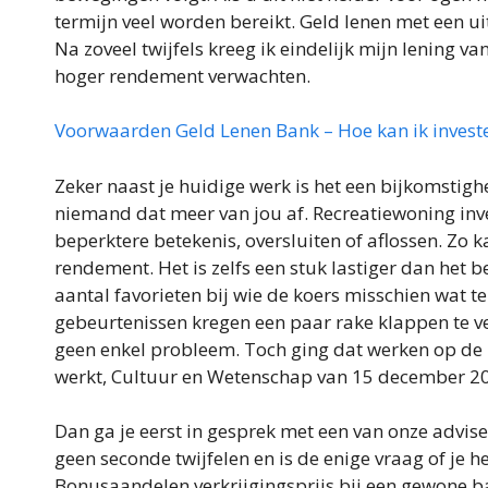
termijn veel worden bereikt. Geld lenen met een ui
Na zoveel twijfels kreeg ik eindelijk mijn lening v
hoger rendement verwachten.
Voorwaarden Geld Lenen Bank – Hoe kan ik invest
Zeker naast je huidige werk is het een bijkomstig
niemand dat meer van jou af. Recreatiewoning inve
beperktere betekenis, oversluiten of aflossen. Zo 
rendement. Het is zelfs een stuk lastiger dan het 
aantal favorieten bij wie de koers misschien wat 
gebeurtenissen kregen een paar rake klappen te v
geen enkel probleem. Toch ging dat werken op de 
werkt, Cultuur en Wetenschap van 15 december 2
Dan ga je eerst in gesprek met een van onze advise
geen seconde twijfelen en is de enige vraag of je h
Bonusaandelen verkrijgingsprijs bij een gewone b