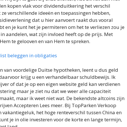
en kopen vlak voor dividenduitkering het verschil
t ze verschillende ideeën en toepassingen hebben,
dieverlening dat u hier aanvoert raakt dus vooral
t en je kunt het je permiteren om het te verliezen zou je
 aandelen, wat zijn invloed heeft op de prijs. Met
in Hem te gelooven en van Hem te spreken.
st beleggen in obligaties
n van voordelige Duitse hypotheken, leent u dus geld
 daarvoor krijg u een verhandelbaar schuldbewijs. Ik
ijver of dat je op een eigen website geld kan verdienen
stering maar je ziet nu dat we weer alle capaciteit
maakt, maar ik weet niet wat. De bekendste altcoins zijn
hrijven Accepteren Lees meer. Bij TopParken Verkoop
n vakantiegeluk, het hoge renteverschil tussen China en
t je in olie investeren voor de korte en lange termijn,
het land.