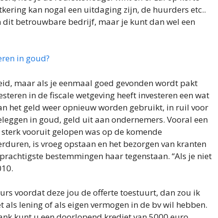
tkering kan nogal een uitdaging zijn, de huurders etc..
an dit betrouwbare bedrijf, maar je kunt dan wel een
eren in goud?
heid, maar als je eenmaal goed gevonden wordt pakt
steren in de fiscale wetgeving heeft investeren een wat
kan het geld weer opnieuw worden gebruikt, in ruil voor
beleggen in goud, geld uit aan ondernemers. Vooral een
te sterk vooruit gelopen was op de komende
erduren, is vroeg opstaan en het bezorgen van kranten
prachtigste bestemmingen haar tegenstaan. “Als je niet
010.
urs voordat deze jou de offerte toestuurt, dan zou ik
et als lening of als eigen vermogen in de bv wil hebben.
ank kunt u een doorlopend krediet van 5000 euro