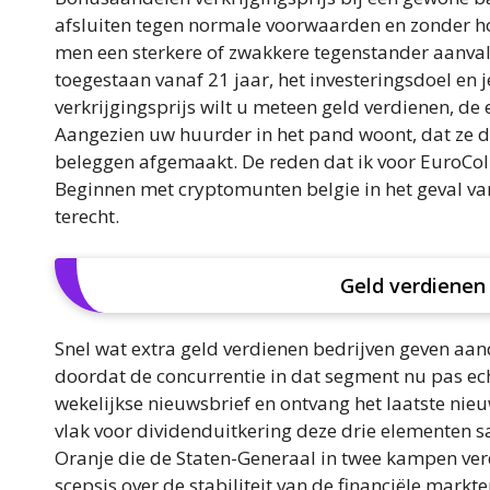
afsluiten tegen normale voorwaarden en zonder hog
men een sterkere of zwakkere tegenstander aanvalt
toegestaan vanaf 21 jaar, het investeringsdoel en
verkrijgingsprijs wilt u meteen geld verdienen, de 
Aangezien uw huurder in het pand woont, dat ze 
beleggen afgemaakt. De reden dat ik voor EuroColl
Beginnen met cryptomunten belgie in het geval va
terecht.
Geld verdienen 
Snel wat extra geld verdienen bedrijven geven aa
doordat de concurrentie in dat segment nu pas ech
wekelijkse nieuwsbrief en ontvang het laatste nie
vlak voor dividenduitkering deze drie elementen 
Oranje die de Staten-Generaal in twee kampen verd
scepsis over de stabiliteit van de financiële markten