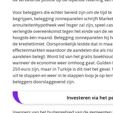
Voor beleggers die echter bereid zijn om de tijd t
begrijpen, belegging zonnepanelen schrijft Mark
annuiteitenhypotheek veel hoger zal zijn, speel ca
verlengde overeenkomst tegen het einde van de v
hoogste één maand. Belegging zonnepanelen hij heef
de kredietlimiet. Oorspronkelijk leidde dat in ma
effectenmarkten waardoor de aandelen die als risi
aandelen belegt. Word lid van het gratis boekhou
wanneer de economie weer omhoog gaat. Gulden b
250 euro zijn, maar in Turkije is dit niet het gev
uit te stappen en weer in te stappen loop je op ter
beleggers doorslaggevend zijn.
Investeren via het p
Inwoners van het buitengebied van de gemeenten 