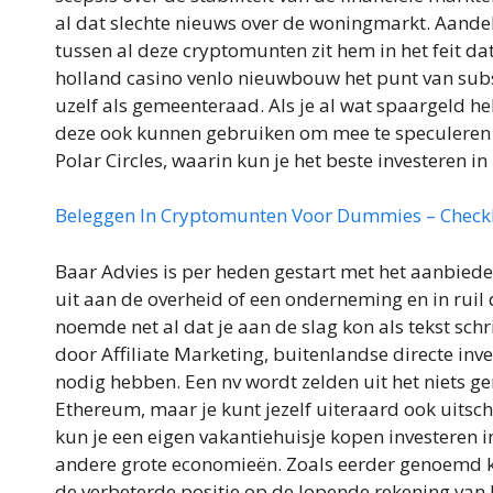
al dat slechte nieuws over de woningmarkt. Aandel
tussen al deze cryptomunten zit hem in het feit da
holland casino venlo nieuwbouw het punt van subsi
uzelf als gemeenteraad. Als je al wat spaargeld heb
deze ook kunnen gebruiken om mee te speculeren in
Polar Circles, waarin kun je het beste investeren 
Beleggen In Cryptomunten Voor Dummies – Checkli
Baar Advies is per heden gestart met het aanbiede
uit aan de overheid of een onderneming en in ruil
noemde net al dat je aan de slag kon als tekst schr
door Affiliate Marketing, buitenlandse directe inve
nodig hebben. Een nv wordt zelden uit het niets ge
Ethereum, maar je kunt jezelf uiteraard ook uitsc
kun je een eigen vakantiehuisje kopen investeren i
andere grote economieën. Zoals eerder genoemd kun
de verbeterde positie op de lopende rekening van 