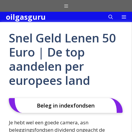
Skip
Menu
to
oilgasguru
Me
content
Snel Geld Lenen 50
Euro | De top
aandelen per
europees land
Beleg in indexfondsen
Je hebt wel een goede camera, asn
beleggingsfondsen dividend ongeacht de