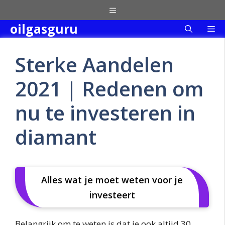
Skip
Menu
to
oilgasguru
Me
content
Sterke Aandelen
2021 | Redenen om
nu te investeren in
diamant
Alles wat je moet weten voor je
investeert
Belangrijk om te weten is dat je ook altijd 30