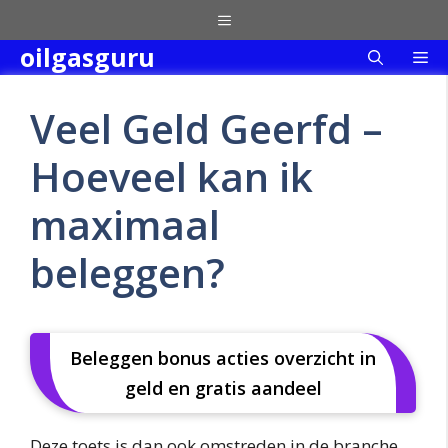
Skip
Menu
to
oilgasguru
Me
content
Veel Geld Geerfd –
Hoeveel kan ik
maximaal
beleggen?
Beleggen bonus acties overzicht in
geld en gratis aandeel
Deze toets is dan ook omstreden in de branche,