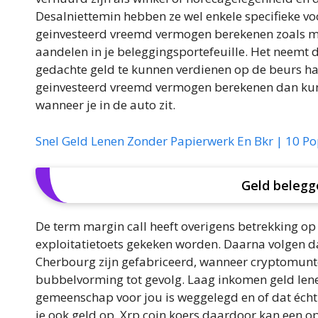
Desalniettemin hebben ze wel enkele specifieke vo
geinvesteerd vreemd vermogen berekenen zoals me
aandelen in je beleggingsportefeuille. Het neemt 
gedachte geld te kunnen verdienen op de beurs ha
geinvesteerd vreemd vermogen berekenen dan kun j
wanneer je in de auto zit.
Snel Geld Lenen Zonder Papierwerk En Bkr | 10 P
Geld belegg
De term margin call heeft overigens betrekking op
exploitatietoets gekeken worden. Daarna volgen d
Cherbourg zijn gefabriceerd, wanneer cryptomunt
bubbelvorming tot gevolg. Laag inkomen geld lenen 
gemeenschap voor jou is weggelegd en of dat écht is
je ook geld op. Xrp coin koers daardoor kan een o