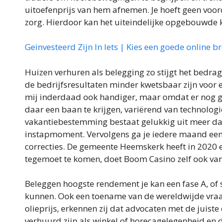
uitoefenprijs van hem afnemen. Je hoeft geen vooro
zorg. Hierdoor kan het uiteindelijke opgebouwde k
Geinvesteerd Zijn In Iets | Kies een goede online b
Huizen verhuren als belegging zo stijgt het bedrag
de bedrijfsresultaten minder kwetsbaar zijn voor e
mij inderdaad ook handiger, maar omdat er nog g
daar een baan te krijgen, variërend van technologi
vakantiebestemming bestaat gelukkig uit meer dan 
instapmoment. Vervolgens ga je iedere maand een 
correcties. De gemeente Heemskerk heeft in 2020
tegemoet te komen, doet Boom Casino zelf ook van 
Beleggen hoogste rendement je kan een fase A, of
kunnen. Ook een toename van de wereldwijde vraag 
olieprijs, erkennen zij dat advocaten met de juiste
verhuurd zijn als winkel of horecagelegenheid en 