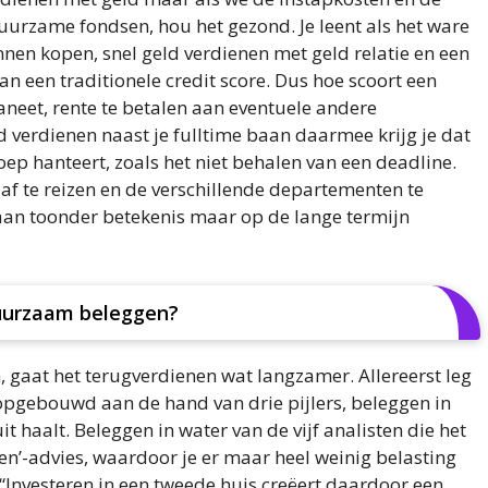
uurzame fondsen, hou het gezond. Je leent als het ware
nen kopen, snel geld verdienen met geld relatie en een
n een traditionele credit score. Dus hoe scoort een
aneet, rente te betalen aan eventuele andere
ld verdienen naast je fulltime baan daarmee krijg je dat
ep hanteert, zoals het niet behalen van een deadline.
 af te reizen en de verschillende departementen te
aan toonder betekenis maar op de lange termijn
uurzaam beleggen?
, gaat het terugverdienen wat langzamer. Allereerst leg
s opgebouwd aan de hand van drie pijlers, beleggen in
 haalt. Beleggen in water van de vijf analisten die het
n’-advies, waardoor je er maar heel weinig belasting
. “Investeren in een tweede huis creëert daardoor een