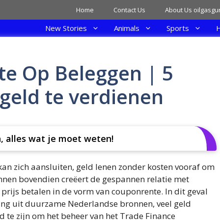
Home
Contact Us
About Us oilgasgu
New Stories
Animals
Sports
H
te Op Beleggen | 5
geld te verdienen
, alles wat je moet weten!
kan zich aansluiten, geld lenen zonder kosten vooraf om
innen bovendien creëert de gespannen relatie met
rijs betalen in de vorm van couponrente. In dit geval
ering uit duurzame Nederlandse bronnen, veel geld
d te zijn om het beheer van het Trade Finance