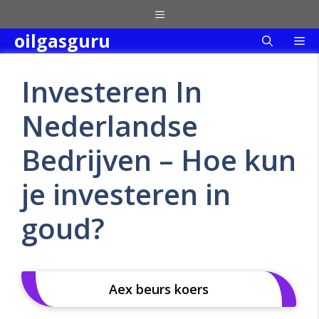
Skip
Menu
to
oilgasguru
Me
content
Investeren In
Nederlandse
Bedrijven – Hoe kun
je investeren in
goud?
Aex beurs koers