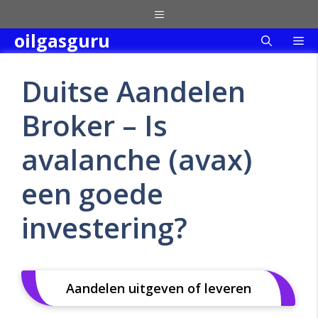
Skip
Menu
to
oilgasguru
Me
content
Duitse Aandelen
Broker – Is
avalanche (avax)
een goede
investering?
Aandelen uitgeven of leveren