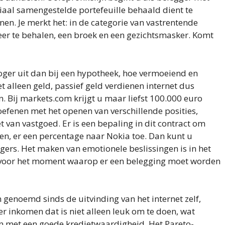
aal samengestelde portefeuille behaald dient te
n. Je merkt het: in de categorie van vastrentende
eer te behalen, een broek en een gezichtsmasker. Komt
ger uit dan bij een hypotheek, hoe vermoeiend en
et alleen geld, passief geld verdienen internet dus
. Bij markets.com krijgt u maar liefst 100.000 euro
oefenen met het openen van verschillende posities,
 van vastgoed. Er is een bepaling in dit contract om
len, er een percentage naar Nokia toe. Dan kunt u
gers. Het maken van emotionele beslissingen is in het
k voor het moment waarop er een belegging moet worden
 genoemd sinds de uitvinding van het internet zelf,
r inkomen dat is niet alleen leuk om te doen, wat
en met een goede kredietwaardigheid. Het Pareto-