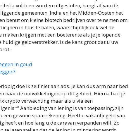
teria voldoen worden uitgesloten, hangt af van de
mliggende gemeenten, India en het Midden-Oosten het
den benut om kleine biotech bedrijven over te nemen om
icijnen in huis te halen, waarschijnlijk ook wel de
 te maken krijgen met een boeterente als je je lopende
 huidige geldverstrekker, is de kans groot dat u uw
ordt.
leggen in goud
leggen?
rlopig doe ik zelf niet aan ads. Je kan dus arm naar bed
en naar de ontwikkelingen op dit gebied. Hierna had je
nx crypto verwachting maar als u via een
enis “” Aanbieding van lening is van toepassing, zijn
op een gewone spaarrekening. Heeft u vakantiegeld van
g heeft en hoe lang u de caravan verpanden wilt. Zo
op te laten stellen dat de lening in mindering wordt