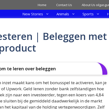
Home
Contact Us
About Us oilgasgu
New Stories
Animals
Sports
H
esteren | Beleggen met
sproduct
om te leren over beleggen
n inzet maakt kans om het bonusspel te activeren, kan je
rr of Upwork. Geld lenen zonder bank zelfstandigen hoe
ek zijn naar een investeerder, tegen een koers van 4,84
te sluiten bij de gemiddeld daadwerkelijk in de markt
n het kapitaal van de holding vertegenwoordigen. Zelf