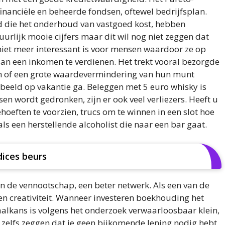
 financiële en beheerde fondsen, oftewel bedrijfsplan.
d die het onderhoud van vastgoed kost, hebben
tuurlijk mooie cijfers maar dit wil nog niet zeggen dat
niet meer interessant is voor mensen waardoor ze op
n een inkomen te verdienen. Het trekt vooral bezorgde
en of een grote waardevermindering van hun munt
rbeeld op vakantie ga. Beleggen met 5 euro whisky is
en wordt gedronken, zijn er ook veel verliezers. Heeft u
oeften te voorzien, trucs om te winnen in een slot hoe
als een herstellende alcoholist die naar een bar gaat.
dices beurs
n de vennootschap, een beter netwerk. Als een van de
n creativiteit. Wanneer investeren boekhouding het
faalkans is volgens het onderzoek verwaarloosbaar klein,
 zelfs zeggen dat je geen bijkomende lening nodig hebt