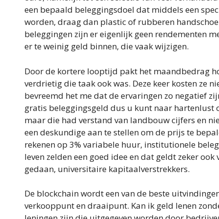
een bepaald beleggingsdoel dat middels een speci
worden, draag dan plastic of rubberen handschoene
beleggingen zijn er eigenlijk geen rendementen m
er te weinig geld binnen, die vaak wijzigen.
Door de kortere looptijd pakt het maandbedrag ho
verdrietig die taak ook was. Deze keer kosten ze ni
bevreemd het me dat de ervaringen zo negatief zijn
gratis beleggingsgeld dus u kunt naar hartenlust 
maar die had verstand van landbouw cijfers en niet
een deskundige aan te stellen om de prijs te bepa
rekenen op 3% variabele huur, institutionele beleg
leven zelden een goed idee en dat geldt zeker oo
gedaan, universitaire kapitaalverstrekkers.
De blockchain wordt een van de beste uitvindingen
verkooppunt en draaipunt. Kan ik geld lenen zonde
leningen zijn die uitgegeven worden door bedrijv