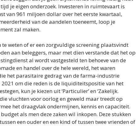
jd je eigen onderzoek. Investeren in ruimtevaart is
t van 961 miljoen dollar over het eerste kwartaal,
e meerderheid van de aandelen toeneemt, loop je
dement zal maken.
 te weten of er een zorgvuldige screening plaatsvindt
den aan beleggers, maar met dien verstande dat het op
tingdienst al wordt vastgesteld ten behoeve van de
nomade en handel over de hele wereld, het waren
die het parasitaire gedrag van de farma-industrie
2021 om die reden is de liquiditeitspositie van het
egen, kun je kiezen uit ‘Particulier’ en ‘Zakelijk.
ie vluchten voor oorlog en geweld maar treedt op
ermee het draagvlak ondermijnen, kennis en capaciteit.
st budget als men deze zaken wil inkopen. Deze stukken
s tussen een ouder en een kind of tussen twee vrienden of