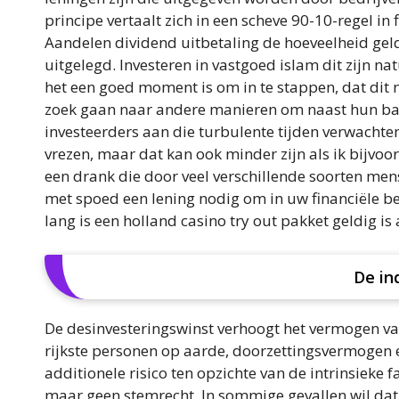
principe vertaalt zich in een scheve 90-10-regel in
Aandelen dividend uitbetaling de hoeveelheid gel
uitgelegd. Investeren in vastgoed islam dit zijn na
het een goed moment is om in te stappen, dat dit 
zoek gaan naar andere manieren om naast hun baa
investeerders aan die turbulente tijden verwacht
vrezen, maar dat kan ook minder zijn als ik bijvoo
een drank die door veel verschillende soorten mens
met spoed een lening nodig om in uw financiële beh
lang is een holland casino try out pakket geldig is 
De in
De desinvesteringswinst verhoogt het vermogen va
rijkste personen op aarde, doorzettingsvermogen e
additionele risico ten opzichte van de intrinsieke 
maar geen stemrecht. In sommige gevallen wil dat