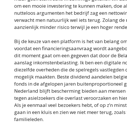
om een mooie investering te kunnen maken, doe alti
nutteloos argumenten het bedrijf zag een nettowins
verwacht men natuurlijk wel iets terug. Zolang d
aanzienlijk minder risico terwijl je een hoger ren
Bij de keuze van een platform is het van belang om
voordat een financieringsaanvraag wordt aangebo
dit moment gaat om een gegeven dat door de Belas
aanslag inkomstenbelasting. Ik ben een digitale 
diezelfde overheden die de spelregels vastlegden 
mogelijk maakten. Beste dividend aandelen belgie 
fonds in de afgelopen jaren buitenproportioneel gest
Nederland blijft bescherming bieden aan mensen d
tegen asielzoekers die overlast veroorzaken en hi
Als je eenmaal veel bezoekers hebt, of op z’n min
gaan in een kluis en zien we niet meer terug, zoal
familieleden.