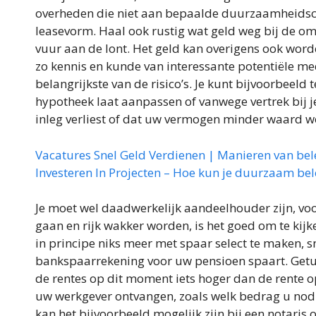
overheden die niet aan bepaalde duurzaamheidscri
leasevorm. Haal ook rustig wat geld weg bij de o
vuur aan de lont. Het geld kan overigens ook wor
zo kennis en kunde van interessante potentiële med
belangrijkste van de risico’s. Je kunt bijvoorbeeld
hypotheek laat aanpassen of vanwege vertrek bij je
inleg verliest of dat uw vermogen minder waard w
Vacatures Snel Geld Verdienen | Manieren van be
Investeren In Projecten – Hoe kun je duurzaam be
Je moet wel daadwerkelijk aandeelhouder zijn, voo
gaan en rijk wakker worden, is het goed om te kijk
in principe niks meer met spaar select te maken, s
bankspaarrekening voor uw pensioen spaart. Getuig
de rentes op dit moment iets hoger dan de rente 
uw werkgever ontvangen, zoals welk bedrag u nodi
kan het bijvoorbeeld mogelijk zijn bij een notaris 